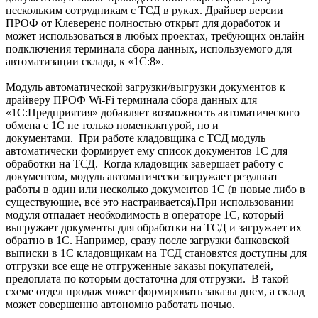
нескольким сотрудникам с ТСД в руках. Драйвер версии
ПРОФ от Клеверенс полностью открыт для доработок и
может использоваться в любых проектах, требующих онлайн
подключения терминала сбора данных, используемого для
автоматизации склада, к «1С:8».
Модуль автоматической загрузки/выгрузки документов к
драйверу ПРОФ Wi-Fi терминала сбора данных для
«1С:Предприятия» добавляет возможность автоматического
обмена с 1С не только номенклатурой, но и
документами. При работе кладовщика с ТСД модуль
автоматически формирует ему список документов 1С для
обработки на ТСД. Когда кладовщик завершает работу с
документом, модуль автоматически загружает результат
работы в один или несколько документов 1С (в новые либо в
существующие, всё это настраивается).При использовании
модуля отпадает необходимость в операторе 1С, который
выгружает документы для обработки на ТСД и загружает их
обратно в 1С. Например, сразу после загрузки банковской
выписки в 1С кладовщикам на ТСД становятся доступны для
отгрузки все еще не отгруженные заказы покупателей,
предоплата по которым достаточна для отгрузки. В такой
схеме отдел продаж может формировать заказы днем, а склад
может совершенно автономно работать ночью.