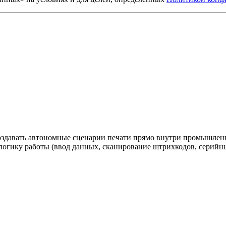
т создавать автономные сценарии печати прямо внутри промышл
 логику работы (ввод данных, сканирование штрихкодов, серийны