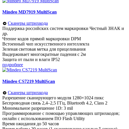
Mindeo MD7919 MultiScan
Сканеры штрихкода
Поддержка российских систем маркировки Честный ЗНАК и
др.
Чтение кодов прямой маркировки DPM
Встоенный чип искусственного интеллекта
Зеленая световая метка для прицеливания
Выдерживает многократные падения с 2м
Защита от пыли и влаги IP52
подробнее
Mindeo CS7219 MultiScan
Сканеры штрихкода
Разрешение сканирующего модуля 1280×1024 пикс
Беспроводная связь 2,4–2,5 ГГц, Bluetooth 4.2, Class 2
Минимальное разрешение 1D: 3 mil
Программирование c помощью управляющих штрихкодов;
онлайн с использованием ПО Flash Utility
Время ожидания до 50 часов
Время работы 20 часов (1 сканирование каждые 5 секунд)