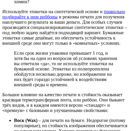
химии?
Используйте этикетки на синтетической основе и
правильно
подбирайте к ним риббоны
и режимы печати для получения
наилучшего результата за ваши деньги. Для особых случаев
производятся специализированные синтетические этикетки –
под любую задачу найдётся подходящий вариант. Бумажные
этикетки самые дешёвые, но обеспечить устойчивость к
внешней среде они могут только в «комнатных» условиях.
Если срок жизни упаковки превышает 1 год, и
хотя бы на один из вопросов об условиях хранения
вы ответили «да», то не используйте этикетки на
бумажной основе. Этикетки из полипропилена
обойдутся несколько дороже, но изображение на
них будет гораздо устойчивей к воздействиям
внешней среды и времени.
Большое влияние на качество печати и стойкость оказывает
красящая термотрансферная лента, или риббон. Они бывают
трёх видов, и в каждом имеются версии «стандарт» и
«премиум» с базовыми и улучшенными свойствами:
Воск (Wax)
– для печати на бумаге. Недорогие (потому
популярные), но стойкость изображения обеспечивается
на начальном уровне. Хорошо ложится на бумажную