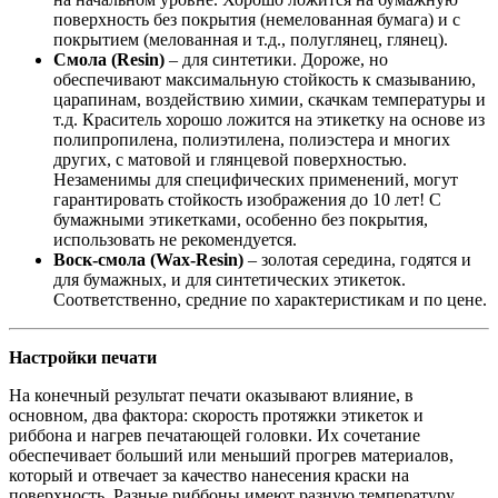
поверхность без покрытия (немелованная бумага) и с
покрытием (мелованная и т.д., полуглянец, глянец).
Смола (Resin)
– для синтетики. Дороже, но
обеспечивают максимальную стойкость к смазыванию,
царапинам, воздействию химии, скачкам температуры и
т.д. Краситель хорошо ложится на этикетку на основе из
полипропилена, полиэтилена, полиэстера и многих
других, с матовой и глянцевой поверхностью.
Незаменимы для специфических применений, могут
гарантировать стойкость изображения до 10 лет! С
бумажными этикетками, особенно без покрытия,
использовать не рекомендуется.
Воск-смола (Wax-Resin)
– золотая середина, годятся и
для бумажных, и для синтетических этикеток.
Соответственно, средние по характеристикам и по цене.
Настройки печати
На конечный результат печати оказывают влияние, в
основном, два фактора: скорость протяжки этикеток и
риббона и нагрев печатающей головки. Их сочетание
обеспечивает больший или меньший прогрев материалов,
который и отвечает за качество нанесения краски на
поверхность. Разные риббоны имеют разную температуру,