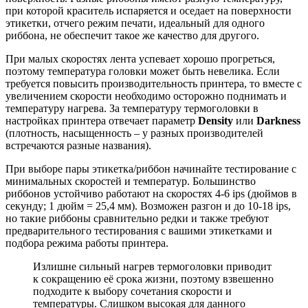
при которой краситель испаряется и оседает на поверхности
этикетки, отчего режим печати, идеальный для одного
риббона, не обеспечит такое же качество для другого.
При малых скоростях лента успевает хорошо прогреться,
поэтому температура головки может быть невелика. Если
требуется повысить производительность принтера, то вместе с
увеличением скорости необходимо осторожно поднимать и
температуру нагрева. За температуру термоголовки в
настройках принтера отвечает параметр
Density
или
Darkness
(плотность, насыщенность – у разных производителей
встречаются разные названия).
При выборе пары этикетка/риббон начинайте тестирование с
минимальных скоростей и температур. Большинство
риббонов устойчиво работают на скоростях 4-6 ips (дюймов в
секунду; 1 дюйм = 25,4 мм). Возможен разгон и до 10-18 ips,
но такие риббоны сравнительно редки и также требуют
предварительного тестирования с вашими этикетками и
подбора режима работы принтера.
Излишне сильный нагрев термоголовки приводит
к сокращению её срока жизни, поэтому взвешенно
подходите к выбору сочетания скорости и
температуры. Слишком высокая для данного