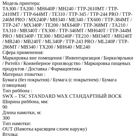
Модель принтера:
TA300 / TA200 / MH640P / MH240 / TTP-2610MT / TTP-
2410MT / TTP-644MT / TE310 / TTP-345 / TTP-244 PRO / TTP-
246M PRO / MX240P / MH340 / ME340 / TX600 / TTP-384MT /
TTP-247 / MX340P / TE200 / MX640P / TTP-368MT / TA210 /
TA310 / MB340T / TX300 / TTP-346MT / MH640T / TTP-344M
PRO / MH340P / TE300 / MH240P / TE210 / MH340T / MH240T
/ MB240 / MB240T / ML340P / TTP-243 PRO / ML240P / TTP-
286MT / MB340 / TX200 / MH640 / ME240
Сфера применения:
Маркировка вне помещения / Инвентаризация / Бирки/ярлыки
/ Ритейл / Конвейерное производство / Маркировка пищевых
продуктов / Доставка / Фармацевтика
Материал этикетки :
Бумага (без покрытия) / Бумага (с покрытием) / Бумага
(глянцевая)
Тип риббона :
SWX – TSC STANDARD WAX СТАНДАРТНЫЙ ВОСК
Ширина риббона, мм:
90
Длина намотки, м:
300
Тип намотки:
OUT (Намотка красящим слоем наружу)
Втулка: