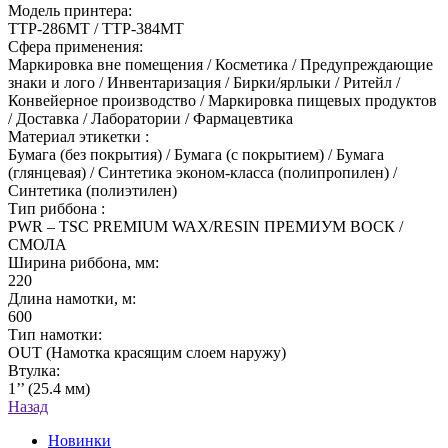
Модель принтера:
TTP-286MT / TTP-384MT
Сфера применения:
Маркировка вне помещения / Косметика / Предупреждающие
знаки и лого / Инвентаризация / Бирки/ярлыки / Ритейл /
Конвейерное производство / Маркировка пищевых продуктов
/ Доставка / Лаборатории / Фармацевтика
Материал этикетки :
Бумага (без покрытия) / Бумага (с покрытием) / Бумага
(глянцевая) / Синтетика эконом-класса (полипропилен) /
Синтетика (полиэтилен)
Тип риббона :
PWR – TSC PREMIUM WAX/RESIN ПРЕМИУМ ВОСК /
СМОЛА
Ширина риббона, мм:
220
Длина намотки, м:
600
Тип намотки:
OUT (Намотка красящим слоем наружу)
Втулка:
1’’ (25.4 мм)
Назад
Новинки