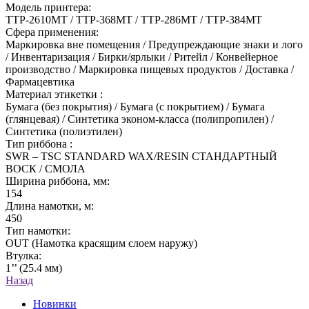
Модель принтера:
TTP-2610MT / TTP-368MT / TTP-286MT / TTP-384MT
Сфера применения:
Маркировка вне помещения / Предупреждающие знаки и лого
/ Инвентаризация / Бирки/ярлыки / Ритейл / Конвейерное
производство / Маркировка пищевых продуктов / Доставка /
Фармацевтика
Материал этикетки :
Бумага (без покрытия) / Бумага (с покрытием) / Бумага
(глянцевая) / Синтетика эконом-класса (полипропилен) /
Синтетика (полиэтилен)
Тип риббона :
SWR – TSC STANDARD WAX/RESIN СТАНДАРТНЫЙ
ВОСК / СМОЛА
Ширина риббона, мм:
154
Длина намотки, м:
450
Тип намотки:
OUT (Намотка красящим слоем наружу)
Втулка:
1’’ (25.4 мм)
Назад
Новинки