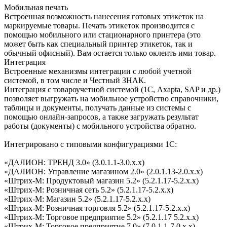
Мобильная печать
Встроенная возможность нанесения готовых этикеток на
маркируемые товары. Печать этикеток производится с
помощью мобильного или стационарного принтера (это
может быть как специальный принтер этикеток, так и
обычный офисный). Вам остается только оклеить ими товар.
Интеграция
Встроенные механизмы интеграции с любой учетной
системой, в том числе и Честный ЗНАК.
Интеграция с товароучетной системой (1С, Axapta, SAP и др.)
позволяет выгружать на мобильное устройство справочники,
таблицы и документы, получать данные из системы с
помощью онлайн-запросов, а также загружать результат
работы (документы) с мобильного устройства обратно.
Интегрировано с типовыми конфигурациями 1С:
«ДАЛИОН: ТРЕНД 3.0» (3.0.1.1-3.0.x.x)
«ДАЛИОН: Управление магазином 2.0» (2.0.1.13-2.0.x.x)
«Штрих-М: Продуктовый магазин 5.2» (5.2.1.17-5.2.х.х)
«Штрих-М: Розничная сеть 5.2» (5.2.1.17-5.2.х.х)
«Штрих-М: Магазин 5.2» (5.2.1.17-5.2.х.х)
«Штрих-М: Розничная торговля 5.2» (5.2.1.17-5.2.х.х)
«Штрих-М: Торговое предприятие 5.2» (5.2.1.17 5.2.х.х)
«Штрих-М: Торговое предприятие 7.0» (7.0.1.1-7.0.х.х)