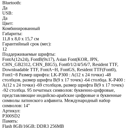
Bluetooth:
Да
USB:
Да
Цвет:
Комбинированный
Габариты:
11,8 х 8,0 х 15,7 см
Гарантийный срок (мес):
12
Поддерживаемые шрифты:
FontA(12x24), FontB(9x17), Asian Font(KOR, JPN,
CHN_GB2312, CHN_BIG5), Font0/1/2/4/5/6/7, Resident TTF,
Downloadable TTF, FontA~H, FontGS, Resident TTF(Font0),
Font1~8 Размер шрифта: LK-P300 : A(12 x 24 точки) -48
столбцов, размер шрифта B(9 x 17 точек) -64 столбца. K-P400 :
A(12 x 24 точки) -69 столбцов, размер шрифта B(9 x 17 точек)
-92 столбца. 95 печатных символов: буквенно-цифровые,
представляющие индийско-арабские цифровые и буквенные
символы латинского алфавита. Международный набор
символов: 14"
Артикул:
P300SD2
Память:
Flash 8GB/16GB; DDR3 256MB