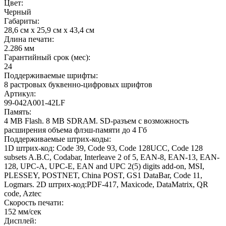
Цвет:
Черный
Габариты:
28,6 см x 25,9 см x 43,4 см
Длина печати:
2.286 мм
Гарантийный срок (мес):
24
Поддерживаемые шрифты:
8 растровых буквенно-цифровых шрифтов
Артикул:
99-042A001-42LF
Память:
4 MB Flash. 8 MB SDRAM. SD-разъем с возможность
расширения объема флэш-памяти до 4 Гб
Поддерживаемые штрих-коды:
1D штрих-код: Code 39, Code 93, Code 128UCC, Code 128
subsets A.B.C, Codabar, Interleave 2 of 5, EAN-8, EAN-13, EAN-
128, UPC-A, UPC-E, EAN and UPC 2(5) digits add-on, MSI,
PLESSEY, POSTNET, China POST, GS1 DataBar, Code 11,
Logmars. 2D штрих-код:PDF-417, Maxicode, DataMatrix, QR
code, Aztec
Скорость печати:
152 мм/сек
Дисплей: