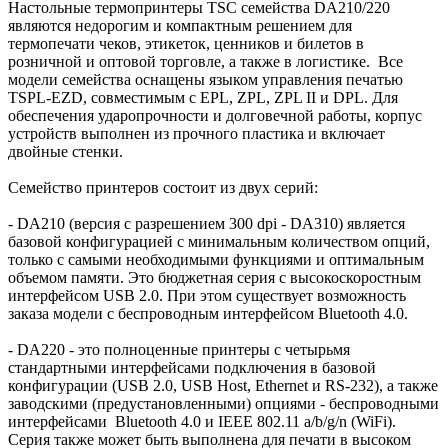
Настольные термопринтеры TSC семейства DA210/220
являются недорогим и компактным решением для
термопечати чеков, этикеток, ценников и билетов в
розничной и оптовой торговле, а также в логистике. Все
модели семейства оснащены языком управления печатью
TSPL-EZD, совместимым с EPL, ZPL, ZPL II и DPL. Для
обеспечения ударопрочности и долговечной работы, корпус
устройств выполнен из прочного пластика и включает
двойные стенки.
Семейство принтеров состоит из двух серий:
- DA210 (версия с разрешением 300 dpi - DA310) является
базовой конфигурацией с минимальным количеством опций,
только с самыми необходимыми функциями и оптимальным
объемом памяти. Это бюджетная серия с высокоскоростным
интерфейсом USB 2.0. При этом существует возможность
заказа модели с беспроводным интерфейсом Bluetooth 4.0.
- DA220 - это полноценные принтеры с четырьмя
стандартными интерфейсами подключения в базовой
конфигурации (USB 2.0, USB Host, Ethernet и RS-232), а также
заводскими (предустановленными) опциями - беспроводными
интерфейсами Bluetooth 4.0 и IEEE 802.11 a/b/g/n (WiFi).
Серия также может быть выполнена для печати в высоком