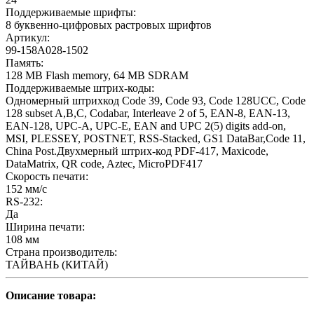
Поддерживаемые шрифты:
8 буквенно-цифровых растровых шрифтов
Артикул:
99-158A028-1502
Память:
128 MB Flash memory, 64 MB SDRAM
Поддерживаемые штрих-коды:
Одномерный штрихкод Code 39, Code 93, Code 128UCC, Code
128 subset A,B,C, Codabar, Interleave 2 of 5, EAN-8, EAN-13,
EAN-128, UPC-A, UPC-E, EAN and UPC 2(5) digits add-on,
MSI, PLESSEY, POSTNET, RSS-Stacked, GS1 DataBar,Code 11,
China Post.Двухмерный штрих-код PDF-417, Maxicode,
DataMatrix, QR code, Aztec, MicroPDF417
Скорость печати:
152 мм/с
RS-232:
Да
Ширина печати:
108 мм
Страна производитель:
ТАЙВАНЬ (КИТАЙ)
Описание товара: