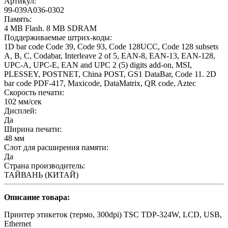
Артикул:
99-039A036-0302
Память:
4 MB Flash. 8 MB SDRAM
Поддерживаемые штрих-коды:
1D bar code Code 39, Code 93, Code 128UCC, Code 128 subsets
A, B, C, Codabar, Interleave 2 of 5, EAN-8, EAN-13, EAN-128,
UPC-A, UPC-E, EAN and UPC 2 (5) digits add-on, MSI,
PLESSEY, POSTNET, China POST, GS1 DataBar, Code 11. 2D
bar code PDF-417, Maxicode, DataMatrix, QR code, Aztec
Скорость печати:
102 мм/сек
Дисплей:
Да
Ширина печати:
48 мм
Слот для расширения памяти:
Да
Страна производитель:
ТАЙВАНЬ (КИТАЙ)
Описание товара:
Принтер этикеток (термо, 300dpi) TSC TDP-324W, LCD, USB,
Ethernet