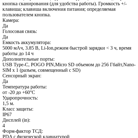
кнопка сканирования (для удобства работы). Громкость +/-
клавиша; клавиша включения питания; определяемая
пользователем кнопка.
Камера:
Да
Голосовая связь:
Да
Емкость аккумулятора:
5000 мАч, 3.85 В, Li-Ion,режим быстрой зарядки < 3 ч, время
работы до 14 ч
Дополнительные порты:
USB Type-C, POGO PIN,Micro SD объемом до 256 Гбайт,Nano-
SIM x 1 (разъем, совмещенный с SD)
Сенсорный экран:
Да
Температура работы:
от -20 до +60°C
Ударопрочность:
1,5 м.
Класс защиты:
IP67
Дисплей (in):
4
Форм-фактор ТСД:
PDA с физической клавиатурой