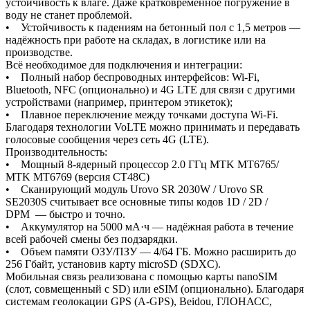
устойчивость к влаге. Даже кратковременное погружение в
воду не станет проблемой.
• Устойчивость к падениям на бетонный пол с 1,5 метров —
надёжность при работе на складах, в логистике или на
производстве.
Всё необходимое для подключения и интеграции:
• Полный набор беспроводных интерфейсов: Wi-Fi,
Bluetooth, NFC (опционально) и 4G LTE для связи с другими
устройствами (например, принтером этикеток);
• Плавное переключение между точками доступа Wi-Fi.
Благодаря технологии VoLTE можно принимать и передавать
голосовые сообщения через сеть 4G (LTE).
Производительность:
• Мощный 8-ядерный процессор 2.0 ГГц MTK MT6765/
MTK MT6769 (версия CT48C)
• Сканирующий модуль Urovo SR 2030W / Urovo SR
SE2030S считывает все основные типы кодов 1D / 2D /
DPM — быстро и точно.
• Аккумулятор на 5000 мА·ч — надёжная работа в течение
всей рабочей смены без подзарядки.
• Объем памяти ОЗУ/ПЗУ — 4/64 ГБ. Можно расширить до
256 Гбайт, установив карту microSD (SDXC).
Мобильная связь реализована с помощью карты nanoSIM
(слот, совмещенный с SD) или eSIM (опционально). Благодаря
системам геолокации GPS (A-GPS), Beidou, ГЛОНАСС,