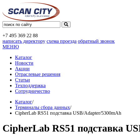
+7 495
369 22 88
написать директору
схема проезда
обратный звонок
МЕНЮ
Каталог
Новости
Акции
Отраслевые решения
Статьи
Техподдержка
Сотрудничество
Каталог
/
Терминалы сбора данных
/
CipherLab RS51 подставка USB/Adapter/5300mAh
CipherLab RS51 подставка U