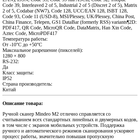
Code 39, Interleaved 2 of 5, Industrial 2 of 5 (Discret 2 of 5), Matrix
2 of 5, Codabar (NW7), Code 128, UCC/EAN 128, ISBT 128,
Code 93, Code 11 (USD-8), MSI/Plessey, UK/Plessey, China Post,
China Finance, Telepen, GS1 DataBar (formerly RSS) variants¶2D:
PDF417, QR Code, MicroQR Code, DataMatrix, Han Xin Code,
Aztec Code, MicroPDF417
Температура работы:
От -10°C до +50°C
Максиальное разрешение (пикселей):
1280 × 800
RS-232:
Да
Класс защиты:
IP52
Страна производитель:
Китай
Описание товара:
Ручной сканер Mindeo M2 отлично справляется со
считыванием всех стандартных линейных и двумерных кодов,
в том числе с экранов мобильных устройств. Поддержка
ручного и автоматического режимов сканирования ускоряют
процесс работы, значительно повышая пропускную