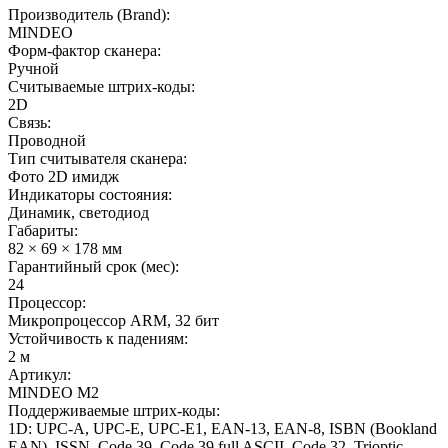
Производитель (Brand):
MINDEO
Форм-фактор сканера:
Ручной
Считываемые штрих-коды:
2D
Связь:
Проводной
Тип считывателя сканера:
Фото 2D имидж
Индикаторы состояния:
Динамик, светодиод
Габариты:
82 × 69 × 178 мм
Гарантийный срок (мес):
24
Процессор:
Микропроцессор ARM, 32 бит
Устойчивость к падениям:
2 м
Артикул:
MINDEO M2
Поддерживаемые штрих-коды:
1D: UPC-A, UPC-E, UPC-E1, EAN-13, EAN-8, ISBN (Bookland
EAN), ISSN, Code 39, Code 39 full ASCII, Code 32, Trioptic