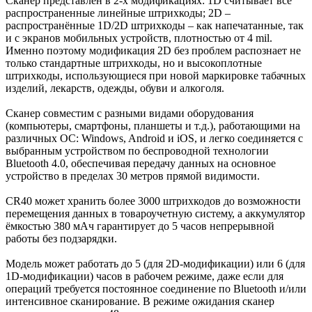
Сканер представлен в 2-х модификациях: 1D считывает все
распространенные линейные штрихкоды; 2D –
распространённые 1D/2D штрихкоды – как напечатанные, так
и с экранов мобильных устройств, плотностью от 4 mil.
Именно поэтому модификация 2D без проблем распознает не
только стандартные штрихкоды, но и высокоплотные
штрихкоды, использующиеся при новой маркировке табачных
изделий, лекарств, одежды, обуви и алкоголя.
Сканер совместим с разными видами оборудования
(компьютеры, смартфоны, планшеты и т.д.), работающими на
различных ОС: Windows, Android и iOS, и легко соединяется с
выбранным устройством по беспроводной технологии
Bluetooth 4.0, обеспечивая передачу данных на основное
устройство в пределах 30 метров прямой видимости.
CR40 может хранить более 3000 штрихкодов до возможности
перемещения данных в товароучетную систему, а аккумулятор
ёмкостью 380 мАч гарантирует до 5 часов непрерывной
работы без подзарядки.
Модель может работать до 5 (для 2D-модификации) или 6 (для
1D-модификации) часов в рабочем режиме, даже если для
операций требуется постоянное соединение по Bluetooth и/или
интенсивное сканирование. В режиме ожидания сканер