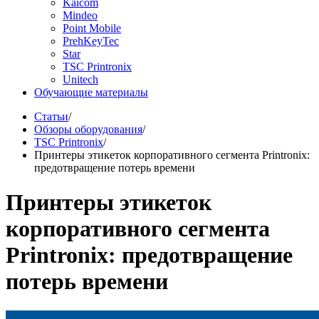
Kaicom
Mindeo
Point Mobile
PrehKeyTec
Star
TSC Printronix
Unitech
Обучающие материалы
Статьи
/
Обзоры оборудования
/
TSC Printronix
/
Принтеры этикеток корпоративного сегмента Printronix:
предотвращение потерь времени
Принтеры этикеток
корпоративного сегмента
Printronix: предотвращение
потерь времени