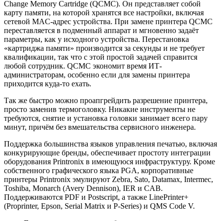
Change Memory Cartridge (QCMC). Он представляет собой
карту памяти, на которой хранятся все настройки, включая
сетевой MAC-адрес устройства. При замене принтера QCMC
переставляется в подменный аппарат и мгновенно задаёт
параметры, как у исходного устройства. Перестановка
«картриджа памяти» производится за секунды и не требует
квалификации, так что с этой простой задачей справится
любой сотрудник. QCMC экономит время ИТ-
администраторам, особенно если для замены принтера
приходится куда-то ехать.
Так же быстро можно проапгрейдить разрешение принтера,
просто заменив термоголовку. Никакие инструменты не
требуются, снятие и установка головки занимает всего пару
минут, причём без вмешательства сервисного инженера.
Поддержка большинства языков управления печатью, включая
конкурирующие бренды, обеспечивает простоту интеграции
оборудования Printronix в имеющуюся инфраструктуру. Кроме
собственного графического языка PGA, корпоративные
принтеры Printronix эмулируют Zebra, Sato, Datamax, Intermec,
Toshiba, Monarch (Avery Dennison), IER и CAB.
Поддерживаются PDF и Postscript, а также LinePrinter+
(Proprinter, Epson, Serial Matrix и P-Series) и QMS Code V.