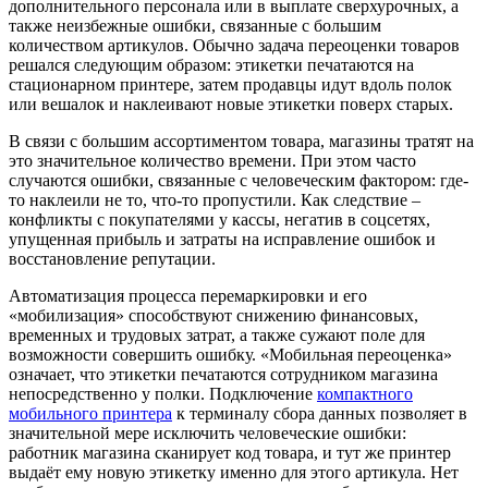
дополнительного персонала или в выплате сверхурочных, а
также неизбежные ошибки, связанные с большим
количеством артикулов. Обычно задача переоценки товаров
решался следующим образом: этикетки печатаются на
стационарном принтере, затем продавцы идут вдоль полок
или вешалок и наклеивают новые этикетки поверх старых.
В связи с большим ассортиментом товара, магазины тратят на
это значительное количество времени. При этом часто
случаются ошибки, связанные с человеческим фактором: где-
то наклеили не то, что-то пропустили. Как следствие –
конфликты с покупателями у кассы, негатив в соцсетях,
упущенная прибыль и затраты на исправление ошибок и
восстановление репутации.
Автоматизация процесса перемаркировки и его
«мобилизация» способствуют снижению финансовых,
временных и трудовых затрат, а также сужают поле для
возможности совершить ошибку. «Мобильная переоценка»
означает, что этикетки печатаются сотрудником магазина
непосредственно у полки. Подключение
компактного
мобильного принтера
к терминалу сбора данных позволяет в
значительной мере исключить человеческие ошибки:
работник магазина сканирует код товара, и тут же принтер
выдаёт ему новую этикетку именно для этого артикула. Нет