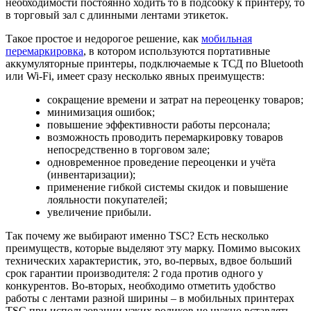
необходимости постоянно ходить то в подсобку к принтеру, то
в торговый зал с длинными лентами этикеток.
Такое простое и недорогое решение, как
мобильная
перемаркировка
, в котором используются портативные
аккумуляторные принтеры, подключаемые к ТСД по Bluetooth
или Wi-Fi, имеет сразу несколько явных преимуществ:
сокращение времени и затрат на переоценку товаров;
минимизация ошибок;
повышение эффективности работы персонала;
возможность проводить перемаркировку товаров
непосредственно в торговом зале;
одновременное проведение переоценки и учёта
(инвентаризации);
применение гибкой системы скидок и повышение
лояльности покупателей;
увеличение прибыли.
Так почему же выбирают именно TSC? Есть несколько
преимуществ, которые выделяют эту марку. Помимо высоких
технических характеристик, это, во-первых, вдвое больший
срок гарантии производителя: 2 года против одного у
конкурентов. Во-вторых, необходимо отметить удобство
работы с лентами разной ширины – в мобильных принтерах
TSC при использовании узких роликов не нужно вставлять