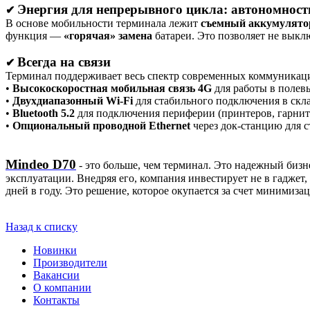
Энергия для непрерывного цикла: автономност
✔
В основе мобильности терминала лежит
съемный аккумулято
функция —
«горячая» замена
батареи. Это позволяет не выкл
Всегда на связи
✔
Терминал поддерживает весь спектр современных коммуникац
•
Высокоскоростная мобильная связь 4G
для работы в полев
•
Двухдиапазонный Wi-Fi
для стабильного подключения в скл
•
Bluetooth 5.2
для подключения периферии (принтеров, гарнит
•
Опциональный проводной Ethernet
через док-станцию для 
Mindeo D70
- это больше, чем терминал. Это надежный бизн
эксплуатации. Внедряя его, компания инвестирует не в гаджет
дней в году. Это решение, которое окупается за счет минимиз
Назад к списку
Новинки
Производители
Вакансии
О компании
Контакты