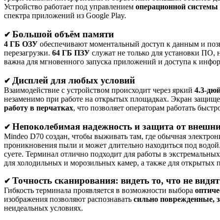
Устройство работает под управлением
операционной системы 
спектра приложений из Google Play.
Большой объём памяти
✔
4 ГБ ОЗУ
обеспечивают моментальный доступ к данным и позв
перезагрузки.
64 ГБ ПЗУ
служат не только для установки ПО,
важна для мгновенного запуска приложений и доступа к инфор
Дисплей для любых условий
✔
Взаимодействие с устройством происходит через яркий
4.3-дю
незаменимо при работе на открытых площадках. Экран защищ
работу в перчатках
, что позволяет операторам работать быстро
Непоколебимая надежность и защита от внешни
✔
Mindeo D70 создан, чтобы выживать там, где обычная электрон
проникновения пыли и может длительно находиться под водой
суете. Терминал отлично подходит для работы в экстремальны
для холодильных и морозильных камер, а также для открытых 
Точность сканирования: видеть то, что не видят
✔
Гибкость терминала проявляется в возможности выбора
оптиче
изображения позволяют распознавать
сильно поврежденные, 
неидеальных условиях.