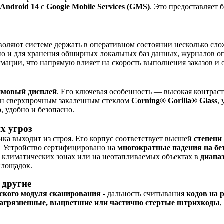
Android 14
с
Google Mobile Services (GMS)
. Это предоставляет 
оляют системе держать в оперативном состоянии несколько сл
 но и для хранения обширных локальных баз данных, журналов о
мации, что напрямую влияет на скорость выполнения заказов и
ймовый дисплей
. Его ключевая особенность — высокая контрас
ен сверхпрочным закаленным стеклом
Corning® Gorilla® Glass
,
, удобно и безопасно.
х угроз
ика выходит из строя. Его корпус соответствует высшей
степени
. Устройство сертифицировано на
многократные падения на бет
х климатических зонах или на неотапливаемых объектах в
диапаз
площадок.
 другие
ского модуля сканирования
- дальность считывания
кодов на 
загрязненные, выцветшие или частично стертые штрихкоды
,