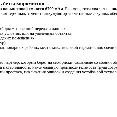
ь без компромиссов
р повышенной емкости 6700 мАч
. Его мощности хватает на
по
ючая терминал, заменить аккумулятор за считанные секунды, об
ий для мгновенной передачи данных:
ых условиях или на удаленных объектах.
адских помещениях.
ур).
стационарных рабочих мест с максимальной надежностью соедин
ес-партнер, который берет на себя риски, связанные со сбоями
, а в стабильность, максимальную производительность труда сот
ации простоев, исключения ошибок и создания устойчивой технол